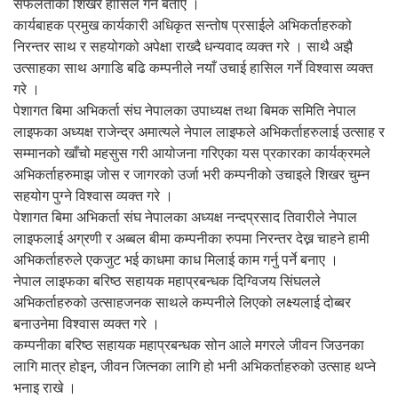
सफलताको शिखर हासिल गर्ने बताए ।
कार्यबाहक प्रमुख कार्यकारी अधिकृत सन्तोष प्रसाईले अभिकर्ताहरुको
निरन्तर साथ र सहयोगको अपेक्षा राख्दै धन्यवाद व्यक्त गरे । साथै अझै
उत्साहका साथ अगाडि बढि कम्पनीले नयाँ उचाई हासिल गर्ने विश्वास व्यक्त
गरे ।
पेशागत बिमा अभिकर्ता संघ नेपालका उपाध्यक्ष तथा बिमक समिति नेपाल
लाइफका अध्यक्ष राजेन्द्र अमात्यले नेपाल लाइफले अभिकर्ताहरुलाई उत्साह र
सम्मानको खाँचो महसुस गरी आयोजना गरिएका यस प्रकारका कार्यक्रमले
अभिकर्ताहरुमाझ जोस र जागरको उर्जा भरी कम्पनीको उचाइले शिखर चुम्न
सहयोग पुग्ने विश्वास व्यक्त गरे ।
पेशागत बिमा अभिकर्ता संघ नेपालका अध्यक्ष नन्दप्रसाद तिवारीले नेपाल
लाइफलाई अग्रणी र अब्बल बीमा कम्पनीका रुपमा निरन्तर देख्न चाहने हामी
अभिकर्ताहरुले एकजुट भई काधमा काध मिलाई काम गर्नु पर्ने बनाए ।
नेपाल लाइफका बरिष्ठ सहायक महाप्रबन्धक दिग्विजय सिंघलले
अभिकर्ताहरुको उत्साहजनक साथले कम्पनीले लिएको लक्ष्यलाई दोब्बर
बनाउनेमा विश्वास व्यक्त गरे ।
कम्पनीका बरिष्ठ सहायक महाप्रबन्धक सोन आले मगरले जीवन जिउनका
लागि मात्र होइन, जीवन जित्नका लागि हो भनी अभिकर्ताहरुको उत्साह थप्ने
भनाइ राखे ।